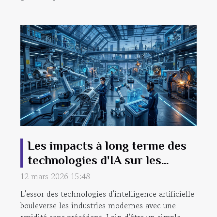
Les impacts à long terme des
technologies d'IA sur les
industries modernes
12 mars 2026 15:48
L'essor des technologies d'intelligence artificielle
bouleverse les industries modernes avec une
rapidité sans précédent. Loin d'être un simple