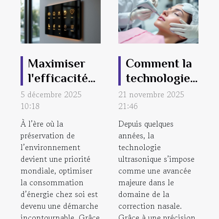
Maximiser
Comment la
l'efficacité
technologie
énergétique
ultrasonique
5 décembre 2025
21 novembre 2025
10:18
avec la
21:46
révolutionne
domotique
la correction
À l’ère où la
Depuis quelques
préservation de
moderne
années, la
nasale ?
l’environnement
technologie
devient une priorité
ultrasonique s’impose
mondiale, optimiser
comme une avancée
la consommation
majeure dans le
d’énergie chez soi est
domaine de la
devenu une démarche
correction nasale.
incontournable. Grâce
Grâce à une précision