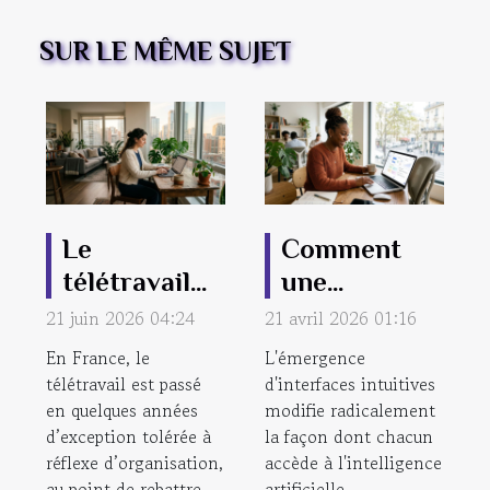
SUR LE MÊME SUJET
Le
Comment
télétravail
une
redessine-t-
interface
21 juin 2026 04:24
21 avril 2026 01:16
il nos
intuitive
En France, le
L'émergence
frontières
révolutionne
télétravail est passé
d'interfaces intuitives
en quelques années
entre vie pro
modifie radicalement
l'accès à l'IA
d’exception tolérée à
la façon dont chacun
et perso ?
?
réflexe d’organisation,
accède à l'intelligence
au point de rebattre
artificielle.