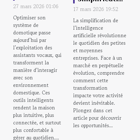
assistants
27 mars 2026 01:06
de l'IA
17 mars 2026 19:52
vocaux pour
influence-t-
Optimiser son
La simplification de
améliorer
système de
elle les PME ?
l’intelligence
domotique passe
votre
artificielle révolutionne
aujourd’hui par
système de
le quotidien des petites
l’exploitation des
et moyennes
domotique ?
assistants vocaux, qui
entreprises. Face à un
transforment la
marché en perpétuelle
manière d’interagir
évolution, comprendre
avec son
comment cette
environnement
transformation
domestique. Ces
impacte votre activité
outils intelligents
devient inévitable.
rendent la maison
Plongez dans cet
plus intuitive, plus
article pour découvrir
connectée, et surtout
les opportunités...
plus confortable à
gérer au quotidien....