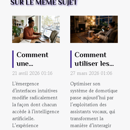
SUR LE MÊME SUJET
Comment
Comment
une
utiliser les
interface
assistants
21 avril 2026 01:16
27 mars 2026 01:06
intuitive
vocaux pour
L'émergence
Optimiser son
révolutionne
améliorer
d'interfaces intuitives
système de domotique
modifie radicalement
l'accès à l'IA
passe aujourd’hui par
votre
la façon dont chacun
l’exploitation des
?
système de
accède à l'intelligence
assistants vocaux, qui
domotique ?
artificielle.
transforment la
L’expérience
manière d’interagir