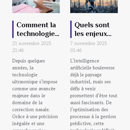
Comment la
Quels sont
technologie
les enjeux
ultrasonique
futurs de
21 novembre 2025
7 novembre 2025
21:46
révolutionne
01:46
l’intelligence
la correction
artificielle
Depuis quelques
L’intelligence
années, la
nasale ?
artificielle bouleverse
dans
technologie
déjà le paysage
l’industrie ?
ultrasonique s’impose
industriel, mais ses
comme une avancée
défis à venir
majeure dans le
promettent d’être tout
domaine de la
aussi fascinants. De
correction nasale.
l’optimisation des
Grâce à une précision
processus à la gestion
inégalée et une
prédictive, cette