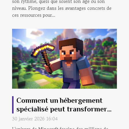
son rythme, quels que soient son âge ou son
niveau. Plongez dans les avantages concrets de
ces ressources pour...
Comment un hébergement
spécialisé peut transformer
votre expérience Minecraft ?
30 janvier 2026 16:04
L'univers de Minecraft fascine des millions de