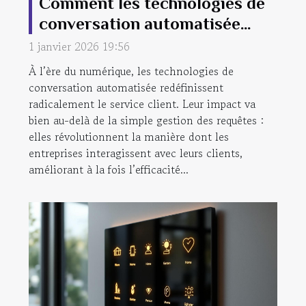
Comment les technologies de
conversation automatisée
transforment-elles le service
1 janvier 2026 19:56
client ?
À l’ère du numérique, les technologies de
conversation automatisée redéfinissent
radicalement le service client. Leur impact va
bien au-delà de la simple gestion des requêtes :
elles révolutionnent la manière dont les
entreprises interagissent avec leurs clients,
améliorant à la fois l’efficacité...